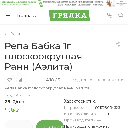
Брянск
Репа
Репа Бабка 1г
плоскоокруглая
Ранн (Аэлита)
4.18 / 5
Код товара: 00000002036
Репа Бабка 1г плоскоокруглая Ранн (Аэлита)
Подробности
Характеристики
29
₽
/шт
ШтрихКод
—
4601729054525
Мало
Базовая единица
—
шт
Производитель
—
Производитель Аэлита
В КОРЗИНУ