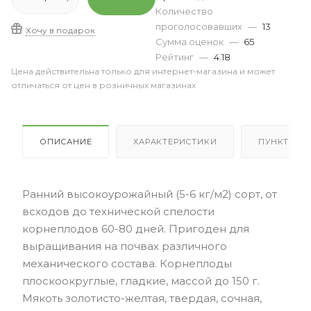
Количество
проголосовавших
—
13
Хочу в подарок
Сумма оценок
—
65
Рейтинг
—
4.18
Цена действительна только для интернет-магазина и может
отличаться от цен в розничных магазинах
ОПИСАНИЕ
ХАРАКТЕРИСТИКИ
ПУНКТЫ В
Ранний высокоурожайный (5-6 кг/м2) сорт, от
всходов до технической спелости
корнеплодов 60-80 дней. Пригоден для
выращивания на почвах различного
механического состава. Корнеплоды
плоскоокруглые, гладкие, массой до 150 г.
Мякоть золотисто-желтая, твердая, сочная,