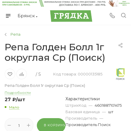
Брянск
Репа
Репа Голден Болл 1г
округлая Ср (Поиск)
/ 5
Код товара: 00000135185
Репа Голден Болл 1г округлая Ср (Поиск)
Подробности
Характеристики
27
₽
/шт
ШтрихКод
—
4601887101475
Мало
Базовая единица
—
шт
Производитель
—
Производитель Поиск
В КОРЗИНУ