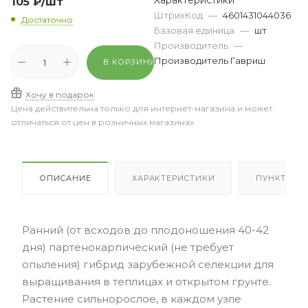
Характеристики
105
₽
/шт
ШтрихКод
—
4601431044036
Достаточно
Базовая единица
—
шт
Производитель
—
Производитель Гавриш
В КОРЗИНУ
Хочу в подарок
Цена действительна только для интернет-магазина и может
отличаться от цен в розничных магазинах
ОПИСАНИЕ
ХАРАКТЕРИСТИКИ
ПУНКТЫ В
Ранний (от всходов до плодоношения 40-42
дня) партенокарпический (не требует
опыления) гибрид зарубежной селекции для
выращивания в теплицах и открытом грунте.
Растение сильнорослое, в каждом узле