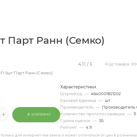
т Парт Ранн (Семко)
4.11 / 5
Код товара: 0
F1 5шт Парт Ранн (Семко)
Характеристики
ШтрихКод
—
4640001821202
Базовая единица
—
шт
Производитель
—
Производитель
Количество проголосовавших
—
11
В КОРЗИНУ
Сумма оценок
—
55
Рейтинг
—
4.11
 только для интернет-магазина и может отличаться от цен в розничны