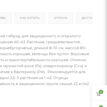
ЫВЫ
КАК КУПИТЬ
ОПЛАТА
ДОСТАВКА
кий гибрид для защищенного и открытого
шения 40–43. Растение средневетвистое.
днебугорчатые, длиной 8–10 см, массой 80–
емость хорошая, зеленцы без пустот. Вкусовые
ть и транспортабельность хорошие. Отлично
 мучнистой росе (Px), кладоспориозу (Ccu) и
чив к бактериозу (Pst) . Рекомендуется для
ки 2,5–3 растения на 1 м2. Огурцы
йность в защищенном грунте свыше 22 кг/м2.
0