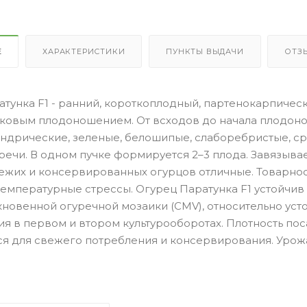
Е
ХАРАКТЕРИСТИКИ
ПУНКТЫ ВЫДАЧИ
ОТЗ
атунка F1 - ранний, короткоплодный, партенокарпичес
учковым плодоношением. От всходов до начала плодоно
ндрические, зеленые, белошипые, слаборебристые, сре
горечи. В одном пучке формируется 2–3 плода. Завязыва
ежих и консервированных огурцов отличные. Товарнос
емпературные стрессы. Огурец Паратунка F1 устойчив к
новенной огуречной мозаики (CMV), относительно устой
 в первом и втором культурооборотах. Плотность посад
ся для свежего потребления и консервирования. Урожа