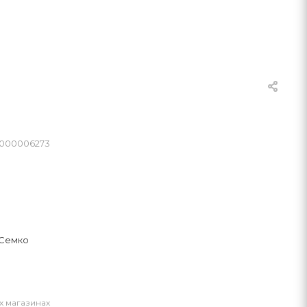
0000006273
 Семко
х магазинах