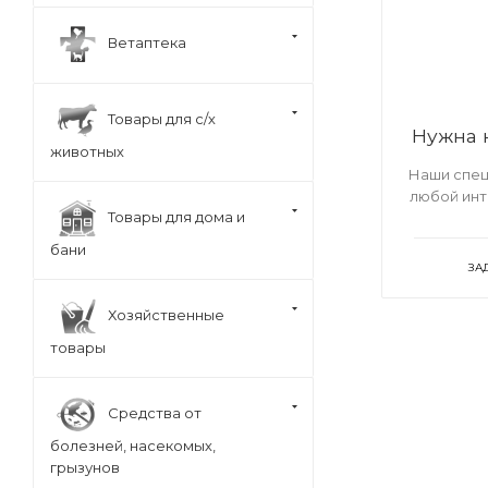
Ветаптека
Товары для с/х
Нужна 
животных
Наши спец
любой ин
Товары для дома и
бани
ЗА
Хозяйственные
товары
Средства от
болезней, насекомых,
грызунов