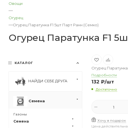
Овощи
—
Огурец
—
Огурец Паратунка F1 5шт Парт Ранн (Семко)
Огурец Паратунка F1 5ш
КАТАЛОГ
Огурец Паратунка 
Подробности
НАЙДИ СЕБЕ ДРУГА
132
₽
/шт
Достаточно
Семена
Газоны
Хочу в подарок
Семена
Цена действительна