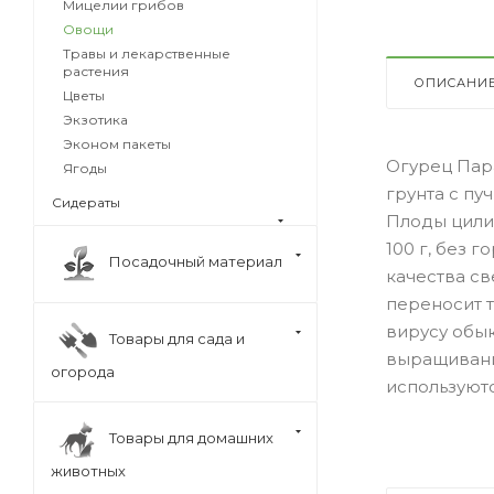
Мицелии грибов
Овощи
Травы и лекарственные
растения
ОПИСАНИ
Цветы
Экзотика
Эконом пакеты
Огурец Пар
Ягоды
грунта с п
Сидераты
Плоды цили
100 г, без 
Посадочный материал
качества св
переносит т
вирусу обык
Товары для сада и
выращивания
огорода
используют
Товары для домашних
животных