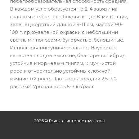
побегообразовательная способность средняя.
В каждом узле образуется по 2-4 завязи на
главном стебле, а на боковых – до 8-ми (!) штук,
зеленец короткий длиной 9-11 см, массой 90-
100 г, ярко-зеленой окраски с небольшими
светлыми полосами, бугорчатые, белошипые.
Использование универсальное. Вкусовые
качества плодов высокие, без горечи. Гибрид
устойчив к корневым гнилям, к мучнистой
росе и относительно устойчив к ложной
мучнистой росе. Плотность посадки 2,5-3,0
раст./м2. Урожайность 5-7 кг/раст.
2026 © Грядка - интернет-магазин