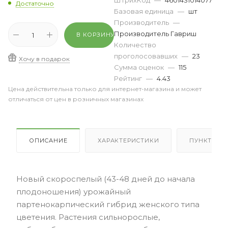
ШтрихКод
—
4601431014077
Достаточно
Базовая единица
—
шт
Производитель
—
Производитель Гавриш
В КОРЗИНУ
Количество
проголосовавших
—
23
Хочу в подарок
Сумма оценок
—
115
Рейтинг
—
4.43
Цена действительна только для интернет-магазина и может
отличаться от цен в розничных магазинах
ОПИСАНИЕ
ХАРАКТЕРИСТИКИ
ПУНКТЫ В
Новый скороспелый (43-48 дней до начала
плодоношения) урожайный
партенокарпический гибрид женского типа
цветения. Растения сильнорослые,