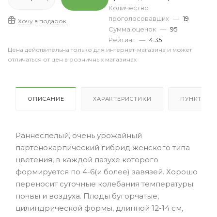
Количество
проголосовавших
—
19
Хочу в подарок
Сумма оценок
—
95
Рейтинг
—
4.35
Цена действительна только для интернет-магазина и может
отличаться от цен в розничных магазинах
ОПИСАНИЕ
ХАРАКТЕРИСТИКИ
ПУНКТЫ В
Раннеспелый, очень урожайный
партенокарпический гибрид женского типа
цветения, в каждой пазухе которого
формируется по 4-6(и более) завязей. Хорошо
переносит суточные колебания температуры
почвы и воздуха. Плоды бугорчатые,
цилиндрической формы, длинной 12-14 см,