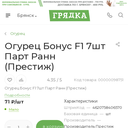
Брянск
Огурец
Огурец Бонус F1 7шт
Парт Ранн
(Престиж)
4.35 / 5
Код товара: 00000098751
Огурец Бонус F1 7шт Парт Ранн (Престиж)
Подробности
Характеристики
71
₽
/шт
ШтрихКод
—
4620758406570
Мало
Базовая единица
—
шт
Производитель
—
Производитель Престиж
В КОРЗИНУ