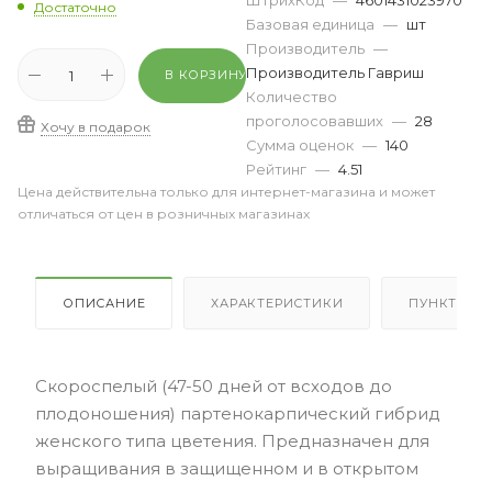
ШтрихКод
—
4601431023970
Достаточно
Базовая единица
—
шт
Производитель
—
Производитель Гавриш
В КОРЗИНУ
Количество
проголосовавших
—
28
Хочу в подарок
Сумма оценок
—
140
Рейтинг
—
4.51
Цена действительна только для интернет-магазина и может
отличаться от цен в розничных магазинах
ОПИСАНИЕ
ХАРАКТЕРИСТИКИ
ПУНКТЫ В
Скороспелый (47-50 дней от всходов до
плодоношения) партенокарпический гибрид
женского типа цветения. Предназначен для
выращивания в защищенном и в открытом