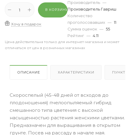
Производитель
—
Производитель Гавриш
В КОРЗИНУ
Количество
проголосовавших
—
11
Хочу в подарок
Сумма оценок
—
55
Рейтинг
—
4.11
Цена действительна только для интернет-магазина и может
отличаться от цен в розничных магазинах
ОПИСАНИЕ
ХАРАКТЕРИСТИКИ
ПУНКТЫ В
Скороспелый (45-48 дней от всходов до
плодоношения) пчелоопыляемый гибрид
смешанного типа цветения с высокой
насыщенностью растения женскими цветками.
Предназначен для выращивания в открытом
грунте. Посев на рассаду в начале мая.