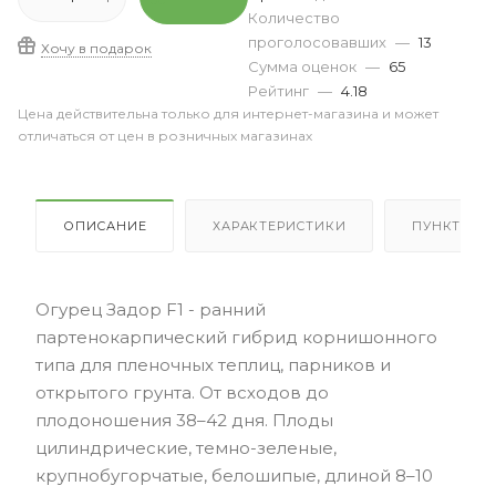
Количество
проголосовавших
—
13
Хочу в подарок
Сумма оценок
—
65
Рейтинг
—
4.18
Цена действительна только для интернет-магазина и может
отличаться от цен в розничных магазинах
ОПИСАНИЕ
ХАРАКТЕРИСТИКИ
ПУНКТЫ В
Огурец Задор F1 - ранний
партенокарпический гибрид корнишонного
типа для пленочных теплиц, парников и
открытого грунта. От всходов до
плодоношения 38–42 дня. Плоды
цилиндрические, темно-зеленые,
крупнобугорчатые, белошипые, длиной 8–10