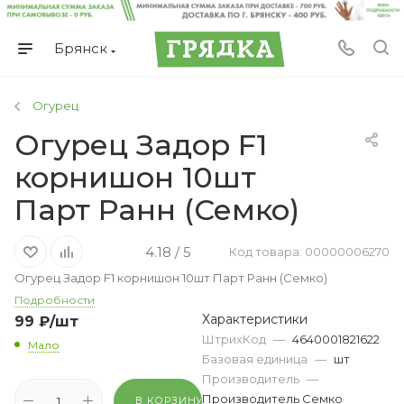
Брянск
Огурец
Огурец Задор F1
корнишон 10шт
Парт Ранн (Семко)
4.18 / 5
Код товара: 00000006270
Огурец Задор F1 корнишон 10шт Парт Ранн (Семко)
Подробности
Характеристики
99
₽
/шт
ШтрихКод
—
4640001821622
Мало
Базовая единица
—
шт
Производитель
—
Производитель Семко
В КОРЗИНУ