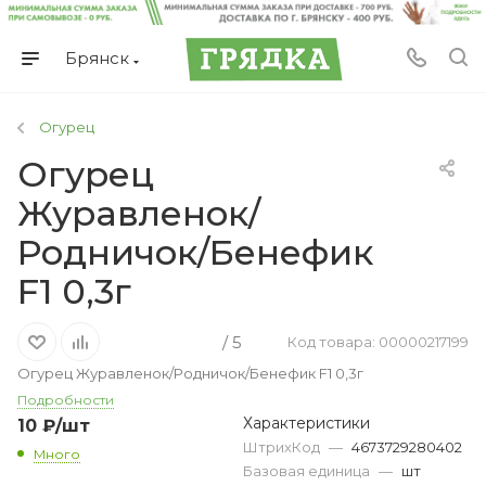
Брянск
Огурец
Огурец
Журавленок/
Родничок/Бенефик
F1 0,3г
/ 5
Код товара: 00000217199
Огурец Журавленок/Родничок/Бенефик F1 0,3г
Подробности
Характеристики
10
₽
/шт
ШтрихКод
—
4673729280402
Много
Базовая единица
—
шт