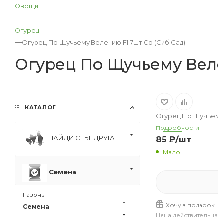
Овощи
—
Огурец
—
Огурец По Щучьему Велению F1 7шт Ср (Сиб Сад)
Огурец По Щучьему Веле
КАТАЛОГ
Огурец По Щучьему
Подробности
НАЙДИ СЕБЕ ДРУГА
85
₽
/шт
Мало
Семена
Газоны
Хочу в подарок
Семена
Цена действительна