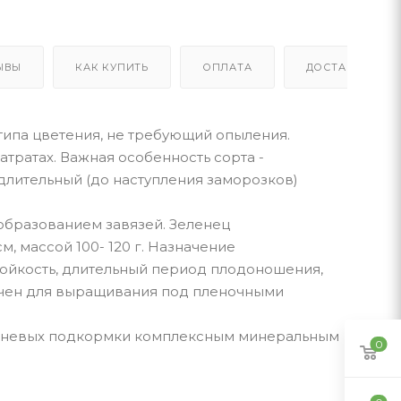
ЫВЫ
КАК КУПИТЬ
ОПЛАТА
ДОСТАВКА
типа цветения, не требующий опыления.
ратах. Важная особенность сорта -
длительный (до наступления заморозков)
образованием завязей. Зеленец
, массой 100- 120 г. Назначение
тойкость, длительный период плодоношения,
начен для выращивания под пленочными
екорневых подкормки комплексным минеральным
0