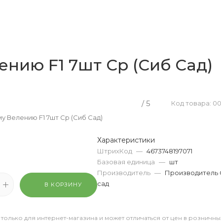
нию F1 7шт Ср (Сиб Сад)
/ 5
Код товара: 0
 Велению F1 7шт Ср (Сиб Сад)
Характеристики
ШтрихКод
—
4673748197071
Базовая единица
—
шт
Производитель
—
Производитель 
сад
В КОРЗИНУ
 только для интернет-магазина и может отличаться от цен в розничны