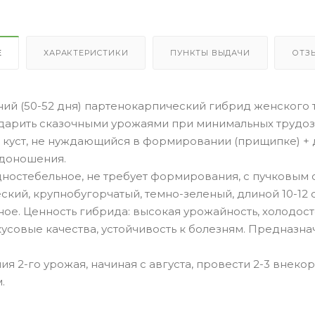
Е
ХАРАКТЕРИСТИКИ
ПУНКТЫ ВЫДАЧИ
ОТЗ
ий (50-52 дня) партенокарпический гибрид женского 
дарить сказочными урожаями при минимальных трудозат
 куст, не нуждающийся в формировании (прищипке) + 
доношения.
дностебельное, не требует формирования, с пучковым 
кий, крупнобугорчатый, темно-зеленый, длиной 10-12 см
ое. Ценность гибрида: высокая урожайность, холодос
кусовые качества, устойчивость к болезням. Предназ
ия 2-го урожая, начиная с августа, провести 2-3 вн
.