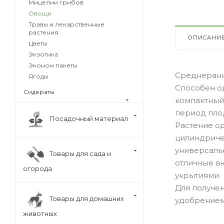
Мицелии грибов
Овощи
Травы и лекарственные
растения
ОПИСАНИ
Цветы
Экзотика
Эконом пакеты
Среднеранн
Ягоды
Способен о
Сидераты
компактный
период пло
Посадочный материал
Растение о
цилиндричес
универсальн
Товары для сада и
отличные в
огорода
укрытиями.
Для получен
Товары для домашних
удобрением
животных