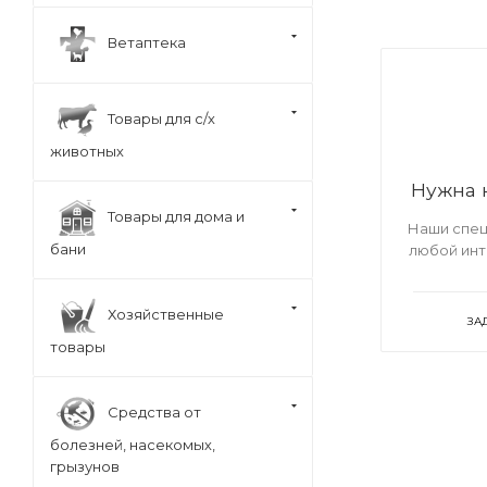
Ветаптека
Товары для с/х
животных
Нужна 
Товары для дома и
Наши спец
бани
любой ин
Хозяйственные
ЗА
товары
Средства от
болезней, насекомых,
грызунов