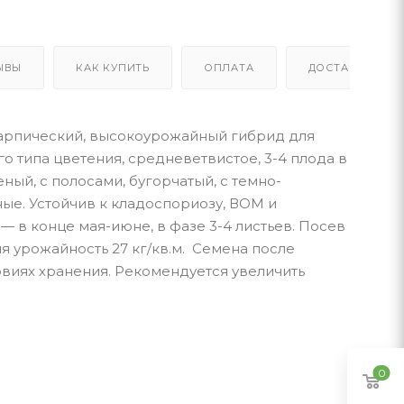
ЫВЫ
КАК КУПИТЬ
ОПЛАТА
ДОСТАВКА
карпический, высокоурожайный гибрид для
 типа цветения, средневетвистое, 3-4 плода в
ый, с полосами, бугорчатый, с темно-
ые. Устойчив к кладоспориозу, ВОМ и
— в конце мая-июне, в фазе 3-4 листьев. Посев
я урожайность 27 кг/кв.м. Семена после
овиях хранения. Рекомендуется увеличить
0