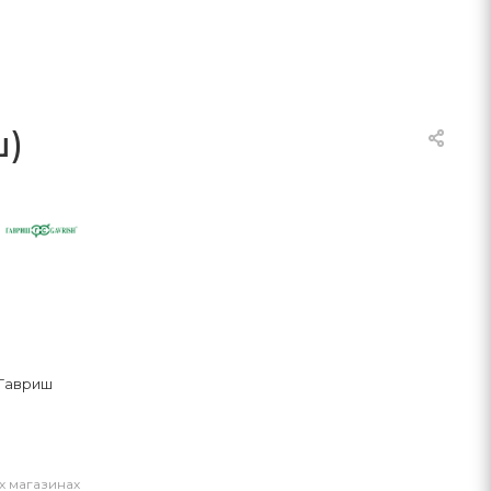
ш)
Гавриш
х магазинах