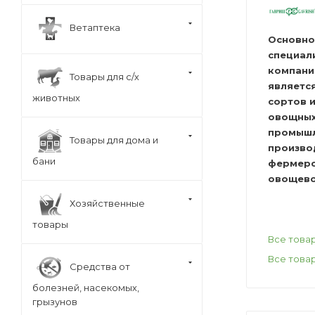
Ветаптека
Основно
специал
компани
Товары для с/х
являетс
животных
сортов 
овощных
промыш
Товары для дома и
произво
бани
фермерс
овощево
Хозяйственные
товары
Все това
Все това
Средства от
болезней, насекомых,
грызунов