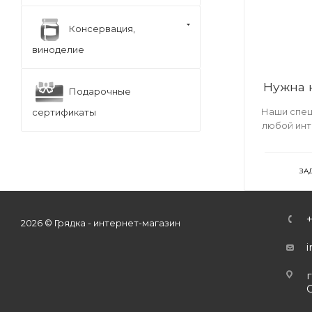
Консервация,
виноделие
Нужна 
Подарочные
Наши спец
сертификаты
любой ин
ЗА
2026 © Грядка - интернет-магазин
г