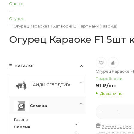
Овощи
—
Огурец
—
Огурец Караоке F1 5шт корниш Парт Ранн (Гавриш)
Огурец Караоке F1 5шт 
КАТАЛОГ
Огурец Караоке F1
Подробности
НАЙДИ СЕБЕ ДРУГА
91
₽
/шт
Достаточно
Семена
Газоны
Хочу в подарок
Семена
Цена действительна