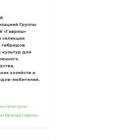
й
изацией Группы
й «Гавриш»
я селекция
и гибридов
 культур для
ленного
дства,
ких хозяйств и
дов-любителей.
ры категории
ры бренда Гавриш