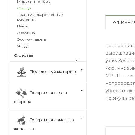
Мицелии грибов
Овощи
Травы и лекарственные
растения
ОПИСАНИ
Цветы
Экзотика
Эконом пакеты
Раннеспелы
Ягоды
выращивания
Сидераты
узле. Зелен
коричневым 
Посадочный материал
МР. Посев н
непосредств
уборки сохр
Товары для сада и
норму высев
огорода
Товары для домашних
животных