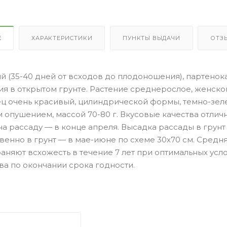
Е
ХАРАКТЕРИСТИКИ
ПУНКТЫ ВЫДАЧИ
ОТЗ
й (35-40 дней от всходов до плодоношения), партено
 в открытом грунте. Растение среднерослое, женского
ец очень красивый, цилиндрической формы, темно-зелен
опушением, массой 70-80 г. Вкусовые качества отличн
а рассаду — в конце апреля. Высадка рассады в грунт 
енно в грунт — в мае-июне по схеме 30х70 см. Средня
аняют всхожесть в течение 7 лет при оптимальных усл
а по окончании срока годности.