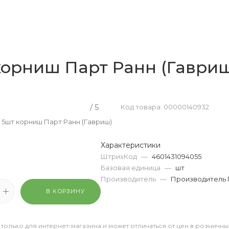
корниш Парт Ранн (Гаври
/ 5
Код товара: 00000140932
 5шт корниш Парт Ранн (Гавриш)
Характеристики
ШтрихКод
—
4601431094055
Базовая единица
—
шт
Производитель
—
Производитель 
В КОРЗИНУ
 только для интернет-магазина и может отличаться от цен в розничны