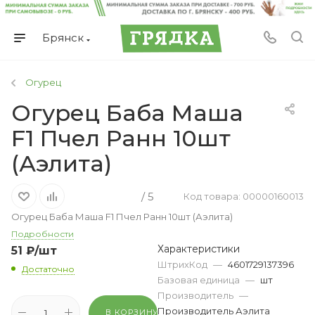
Брянск
Огурец
Огурец Баба Маша
F1 Пчел Ранн 10шт
(Аэлита)
/ 5
Код товара: 00000160013
Огурец Баба Маша F1 Пчел Ранн 10шт (Аэлита)
Подробности
Характеристики
51
₽
/шт
ШтрихКод
—
4601729137396
Достаточно
Базовая единица
—
шт
Производитель
—
Производитель Аэлита
В КОРЗИНУ