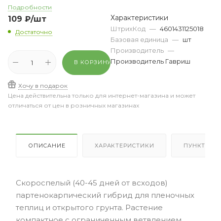
Подробности
Характеристики
109
₽
/шт
ШтрихКод
—
4601431125018
Достаточно
Базовая единица
—
шт
Производитель
—
Производитель Гавриш
В КОРЗИНУ
Хочу в подарок
Цена действительна только для интернет-магазина и может
отличаться от цен в розничных магазинах
ОПИСАНИЕ
ХАРАКТЕРИСТИКИ
ПУНКТЫ В
Скороспелый (40-45 дней от всходов)
партенокарпический гибрид для пленочных
теплиц и открытого грунта. Растение
компактное с ограниченным ветвлением