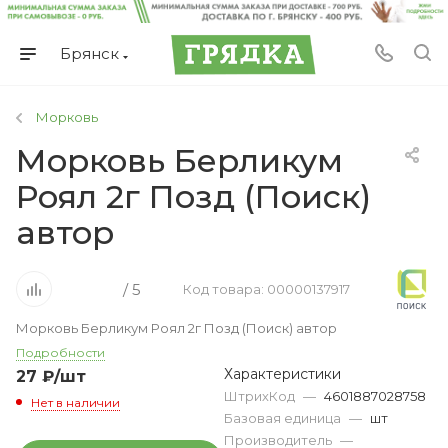
Брянск
Морковь
Морковь Берликум
Роял 2г Позд (Поиск)
автор
/ 5
Код товара: 00000137917
Морковь Берликум Роял 2г Позд (Поиск) автор
Подробности
Характеристики
27
₽
/шт
ШтрихКод
—
4601887028758
Нет в наличии
Базовая единица
—
шт
Производитель
—