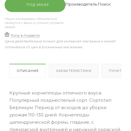
Производитель Поиск
ПОД ЗАКАЗ
Наши менеджеры обязательно
свяжутся с вами и уточнят условия
заказа
Хочу в подарок
Цена действительна только для интернет-магазина и может
отличаться от цен в розничных магазинах
ОПИСАНИЕ
ХАРАКТЕРИСТИКИ
ПУНКТЫ В
Крупные корнеплоды отличного вкуса.
Популярный позднеспелый сорт. Сортотип
Берликум. Период от всходов до уборки
урожая 110-130 дней. Корнеплоды
цилиндрической формы, гладкие, с
прекрасной внутренней и наружной окраской.