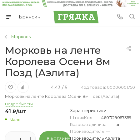
Брянск
Морковь
Морковь на ленте
Королева Осени 8м
Позд (Аэлита)
4.43 / 5
Код товара: 00000001750
Морковь на ленте Королева Осени 8м Позд (Аэлита)
Подробности
Характеристики
41
₽
/шт
ШтрихКод
—
4601729057359
Мало
Базовая единица
—
шт
Производитель
—
Производитель Аэлита
В КОРЗИНУ