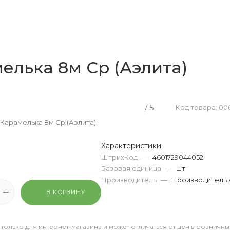
елька 8м Ср (Аэлита)
/ 5
Код товара: 0
Карамелька 8м Ср (Аэлита)
Характеристики
ШтрихКод
—
4601729044052
Базовая единица
—
шт
Производитель
—
Производитель 
В КОРЗИНУ
 только для интернет-магазина и может отличаться от цен в розничны