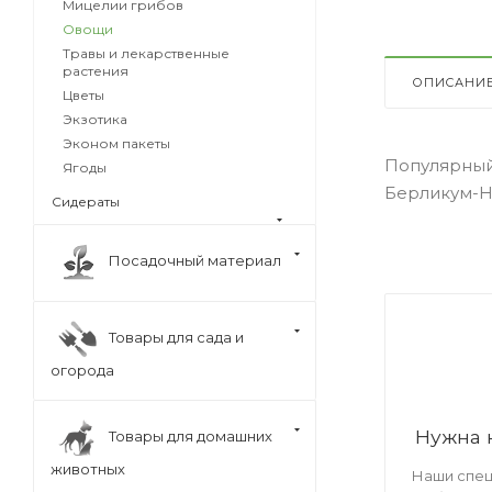
Мицелии грибов
Овощи
Травы и лекарственные
растения
ОПИСАНИ
Цветы
Экзотика
Эконом пакеты
Популярный
Ягоды
Берликум-На
Сидераты
Посадочный материал
Товары для сада и
огорода
Нужна 
Товары для домашних
животных
Наши спец