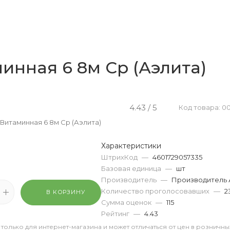
инная 6 8м Ср (Аэлита)
4.43 / 5
Код товара: 0
Витаминная 6 8м Ср (Аэлита)
Характеристики
ШтрихКод
—
4601729057335
Базовая единица
—
шт
Производитель
—
Производитель 
Количество проголосовавших
—
2
В КОРЗИНУ
Сумма оценок
—
115
Рейтинг
—
4.43
 только для интернет-магазина и может отличаться от цен в розничны