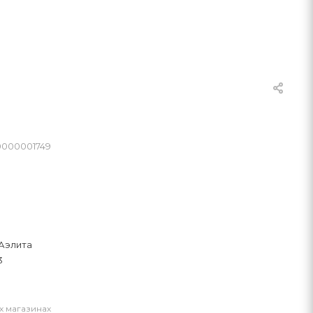
0000001749
Аэлита
3
х магазинах