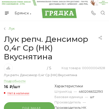
Брянск
Лук
Лук репч. Денсимор
0,4г Ср (НК)
Вкуснятина
/ 5
Код товара: 00000004928
Лук репч. Денсимор 0,4г Ср (НК) Вкуснятина
Подробности
Характеристики
16
₽
/шт
ШтрихКод
—
4602066322193
Нет в наличии
Базовая единица
—
шт
Производитель
—
Производитель НК
ПОД ЗАКАЗ