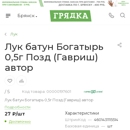
Брянск
Лук
Лук батун Богатырь
0,5г Позд (Гавриш)
автор
/ 5
Код товара: 00000197601
Лук батун Богатырь 0,5г Позд (Гавриш) автор
Подробности
Характеристики
27
₽
/шт
ШтрихКод
—
4601431115514
Достаточно
Базовая единица
—
шт