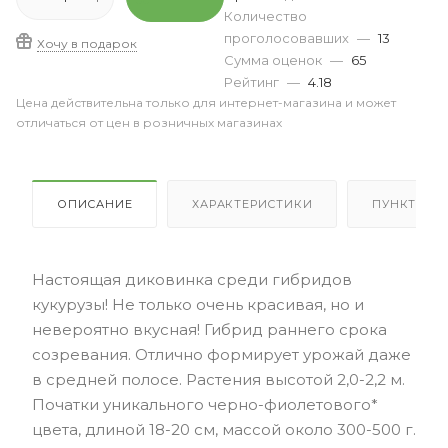
Количество
проголосовавших
—
13
Хочу в подарок
Сумма оценок
—
65
Рейтинг
—
4.18
Цена действительна только для интернет-магазина и может
отличаться от цен в розничных магазинах
ОПИСАНИЕ
ХАРАКТЕРИСТИКИ
ПУНКТЫ В
Настоящая диковинка среди гибридов
кукурузы! Не только очень красивая, но и
невероятно вкусная! Гибрид раннего срока
созревания. Отлично формирует урожай даже
в средней полосе. Растения высотой 2,0-2,2 м.
Початки уникального черно-фиолетового*
цвета, длиной 18-20 см, массой около 300-500 г.