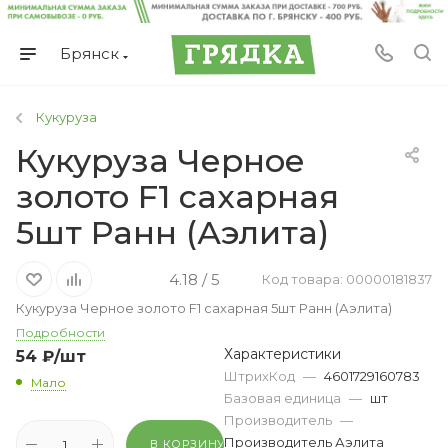
Брянск
Кукуруза
Кукуруза Черное
золото F1 сахарная
5шт Ранн (Аэлита)
4.18 / 5
Код товара: 00000181837
Кукуруза Черное золото F1 сахарная 5шт Ранн (Аэлита)
Подробности
Характеристики
54
₽
/шт
ШтрихКод
—
4601729160783
Мало
Базовая единица
—
шт
Производитель
—
Производитель Аэлита
В КОРЗИНУ