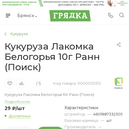
Брянск
Кукуруза
Кукуруза Лакомка
Белогорья 10г Ранн
(Поиск)
/ 5
Код товара: 00000131313
Кукуруза Лакомка Белогорья 10г Ранн (Поиск)
Подробности
Характеристики
29
₽
/шт
ШтрихКод
—
4601887332305
Достаточно
Базовая единица
—
шт
Производитель
—