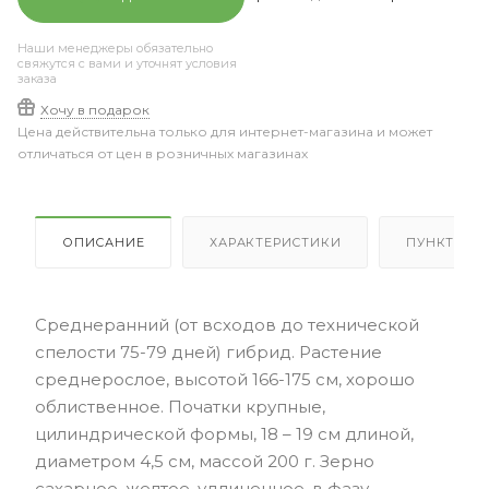
Наши менеджеры обязательно
свяжутся с вами и уточнят условия
заказа
Хочу в подарок
Цена действительна только для интернет-магазина и может
отличаться от цен в розничных магазинах
ОПИСАНИЕ
ХАРАКТЕРИСТИКИ
ПУНКТЫ В
Среднеранний (от всходов до технической
спелости 75-79 дней) гибрид. Растение
среднерослое, высотой 166-175 см, хорошо
облиственное. Початки крупные,
цилиндрической формы, 18 – 19 см длиной,
диаметром 4,5 см, массой 200 г. Зерно
сахарное, желтое, удлиненное, в фазу