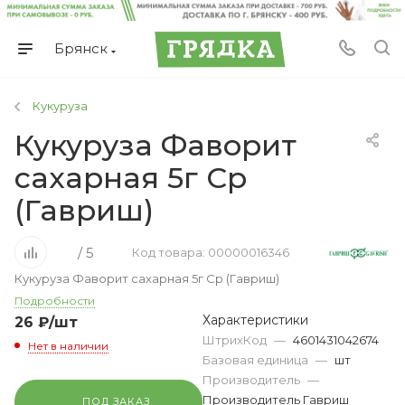
Брянск
Кукуруза
Кукуруза Фаворит
сахарная 5г Ср
(Гавриш)
/ 5
Код товара: 00000016346
Кукуруза Фаворит сахарная 5г Ср (Гавриш)
Подробности
Характеристики
26
₽
/шт
ШтрихКод
—
4601431042674
Нет в наличии
Базовая единица
—
шт
Производитель
—
Производитель Гавриш
ПОД ЗАКАЗ