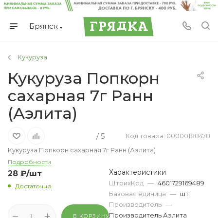
Брянск
Кукуруза
Кукуруза Попкорн
сахарная 7г Ранн
(Аэлита)
/ 5
Код товара: 00000188478
Кукуруза Попкорн сахарная 7г Ранн (Аэлита)
Подробности
Характеристики
28
₽
/шт
ШтрихКод
—
4601729169489
Достаточно
Базовая единица
—
шт
Производитель
—
Производитель Аэлита
В КОРЗИНУ