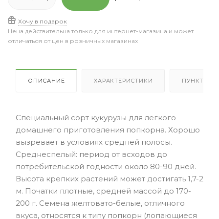
Хочу в подарок
Цена действительна только для интернет-магазина и может
отличаться от цен в розничных магазинах
ОПИСАНИЕ
ХАРАКТЕРИСТИКИ
ПУНКТЫ В
Специальный сорт кукурузы для легкого
домашнего приготовления попкорна. Хорошо
вызревает в условиях средней полосы.
Среднеспелый: период от всходов до
потребительской годности около 80-90 дней.
Высота крепких растений может достигать 1,7-2
м. Початки плотные, средней массой до 170-
200 г. Семена желтовато-белые, отличного
вкуса, относятся к типу попкорн (лопающиеся