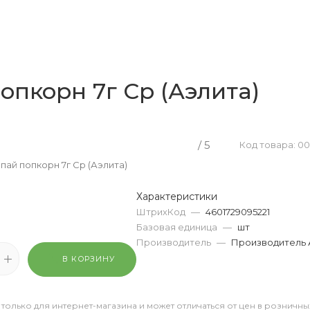
опкорн 7г Ср (Аэлита)
/ 5
Код товара: 0
пай попкорн 7г Ср (Аэлита)
Характеристики
ШтрихКод
—
4601729095221
Базовая единица
—
шт
Производитель
—
Производитель 
В КОРЗИНУ
 только для интернет-магазина и может отличаться от цен в розничны