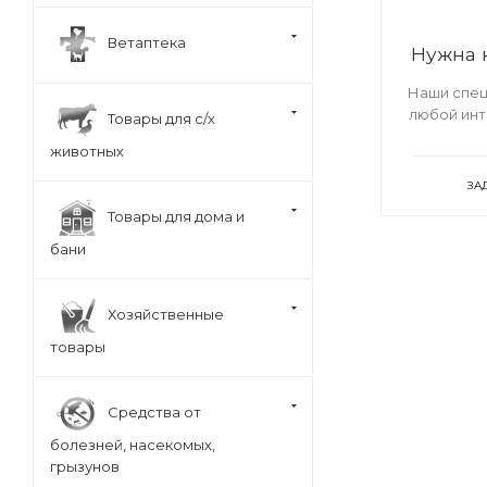
Ветаптека
Нужна 
Наши спец
любой ин
Товары для с/х
животных
ЗА
Товары для дома и
бани
Хозяйственные
товары
Средства от
болезней, насекомых,
грызунов