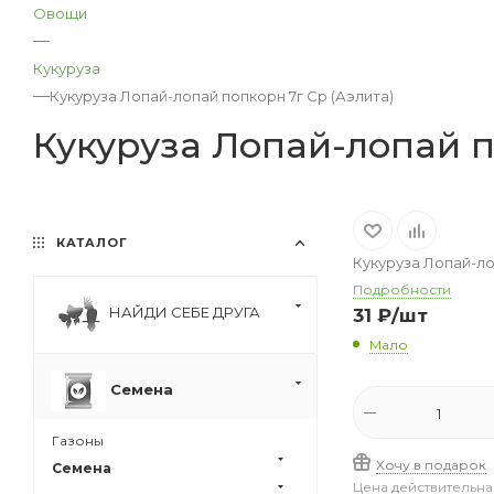
Овощи
—
Кукуруза
—
Кукуруза Лопай-лопай попкорн 7г Ср (Аэлита)
Кукуруза Лопай-лопай п
КАТАЛОГ
Кукуруза Лопай-ло
Подробности
НАЙДИ СЕБЕ ДРУГА
31
₽
/шт
Мало
Семена
Газоны
Хочу в подарок
Семена
Цена действительна