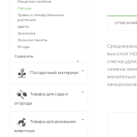
Мицелии грибов
Овощи
Травы и лекарственные
растения
ОПИСАНИ
Цветы
Экзотика
Эконом пакеты
Среднеранн
Ягоды
высотой 140
Сидераты
слегка удли
семена зама
Посадочный материал
желательно 
заморозков
Товары для сада и
огорода
Товары для домашних
животных