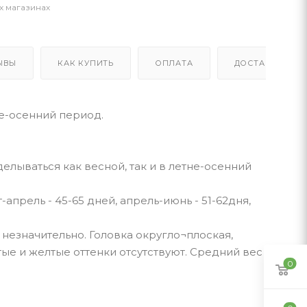
х магазинах
ЫВЫ
КАК КУПИТЬ
ОПЛАТА
ДОСТАВКА
не-осенний период.
лываться как весной, так и в летне-осенний
прель - 45-65 дней, апрель-июнь - 51-62дня,
 незначительно. Головка округло¬плоская,
тые и желтые оттенки отсутствуют. Средний вес
0