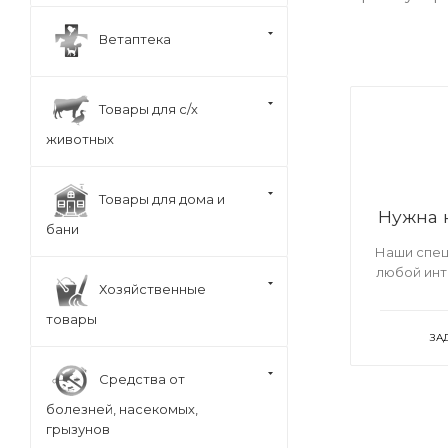
Ветаптека
Товары для с/х
животных
Товары для дома и
Нужна 
бани
Наши спец
любой ин
Хозяйственные
товары
ЗА
Средства от
болезней, насекомых,
грызунов