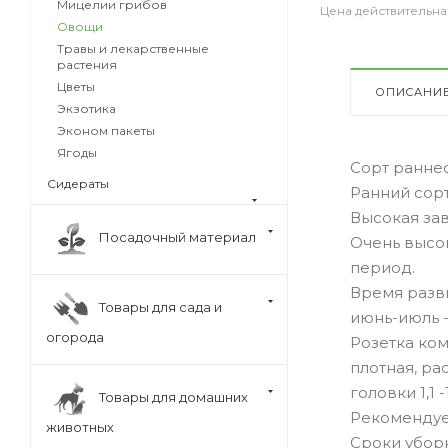
Мицелии грибов
Цена действительна
Овощи
Травы и лекарственные
растения
Цветы
ОПИСАНИ
Экзотика
Эконом пакеты
Ягоды
Сорт раннес
Сидераты
Ранний сорт
Высокая зав
Посадочный материал
Очень высок
период.
Время разви
Товары для сада и
июнь-июль -
огорода
Розетка ком
плотная, ра
головки 1,1 -1
Товары для домашних
Рекомендуем
животных
Сроки убор