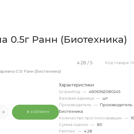
а 0.5г Ранн (Биотехника)
4.28 / 5
Код товара: 0
аревна 0.5г Ранн (Биотехника)
Характеристики
ШтрихКод
—
4606362080245
Базовая единица
—
шт
Производитель
—
Производитель
Биотехника
В КОРЗИНУ
Количество проголосовавших
—
1
Сумма оценок
—
80
Рейтинг
—
4.28