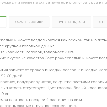
 только для интернет-магазина и может отличаться от цен в розничны
Е
ХАРАКТЕРИСТИКИ
ПУНКТЫ ВЫДАЧИ
ОТЗ
пелый и может возделываться как весной, так и в лет
 с крупной головкой до 2 кг.
язываемость головок, товарность 98%.
ие вкусовые качества.Сорт раннеспелый и может возде
тия зависит от сроков высадки рассады: высадка март-а
 52-60 дней.
пактная, полуприподнятая, покрытие листьями головки
ссыпчатость отсутствует. Цвет головки белый, краснова
,9 кг.
ая плотность посадки 4 растения на кв.м.
ки очень сжатые (дружное созревание).