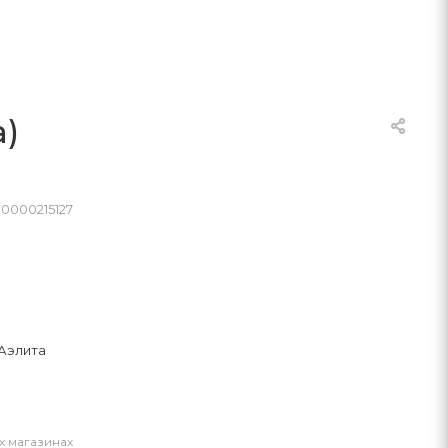
а)
00000215127
Аэлита
х магазинах