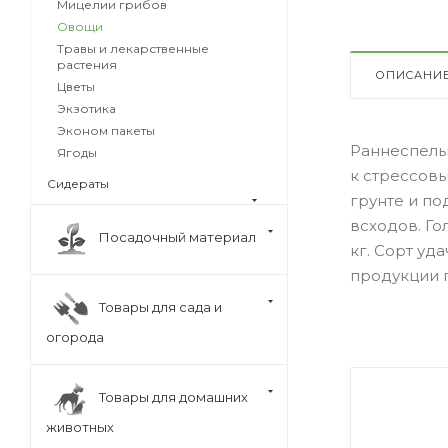
Мицелии грибов
Овощи
Травы и лекарственные
растения
ОПИСАНИ
Цветы
Экзотика
Эконом пакеты
Раннеспелы
Ягоды
к стрессов
Сидераты
грунте и по
всходов. Го
Посадочный материал
кг. Сорт уд
продукции 
Товары для сада и
огорода
Товары для домашних
животных