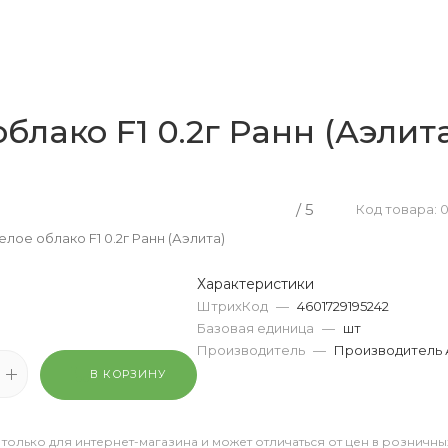
блако F1 0.2г Ранн (Аэлит
/ 5
Код товара: 
лое облако F1 0.2г Ранн (Аэлита)
Характеристики
ШтрихКод
—
4601729195242
Базовая единица
—
шт
Производитель
—
Производитель 
В КОРЗИНУ
 только для интернет-магазина и может отличаться от цен в розничны