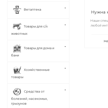
Ветаптека
Нужна 
Наши спец
любой ин
Товары для с/х
животных
ЗА
Товары для дома и
бани
Хозяйственные
товары
Средства от
болезней, насекомых,
грызунов