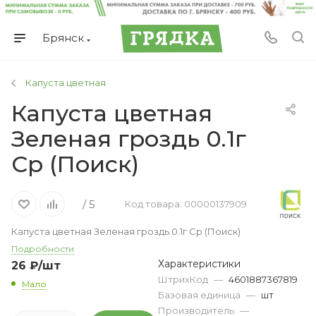
Брянск
Капуста цветная
Капуста цветная
Зеленая гроздь 0.1г
Ср (Поиск)
/ 5
Код товара: 00000137909
Капуста цветная Зеленая гроздь 0.1г Ср (Поиск)
Подробности
Характеристики
26
₽
/шт
ШтрихКод
—
4601887367819
Мало
Базовая единица
—
шт
Производитель
—