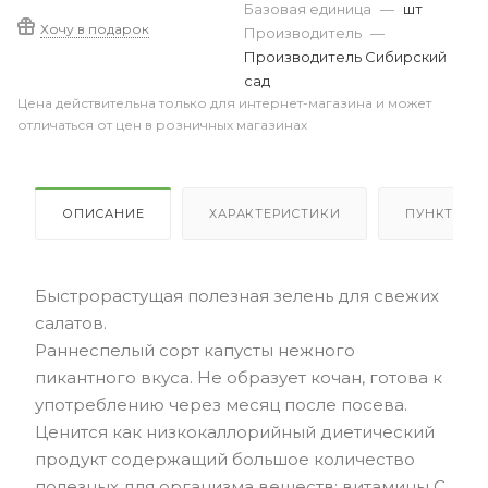
Базовая единица
—
шт
Хочу в подарок
Производитель
—
Производитель Сибирский
сад
Цена действительна только для интернет-магазина и может
отличаться от цен в розничных магазинах
ОПИСАНИЕ
ХАРАКТЕРИСТИКИ
ПУНКТЫ В
Быстрорастущая полезная зелень для свежих
салатов.
Раннеспелый сорт капусты нежного
пикантного вкуса. Не образует кочан, готова к
употреблению через месяц после посева.
Ценится как низкокаллорийный диетический
продукт содержащий большое количество
полезных для организма веществ: витамины C,