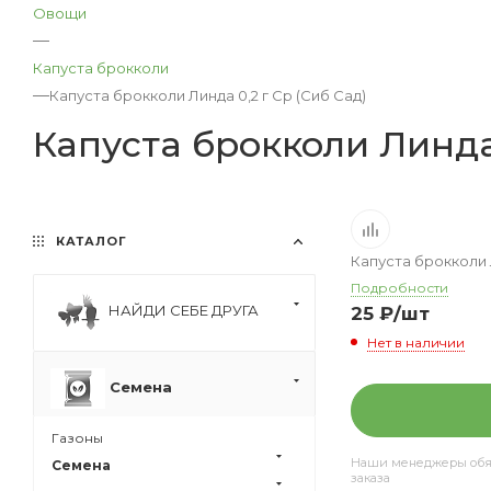
Овощи
—
Капуста брокколи
—
Капуста брокколи Линда 0,2 г Ср (Сиб Сад)
Капуста брокколи Линда 
КАТАЛОГ
Капуста брокколи Л
Подробности
НАЙДИ СЕБЕ ДРУГА
25
₽
/шт
Нет в наличии
Семена
Газоны
Наши менеджеры обяза
Семена
заказа