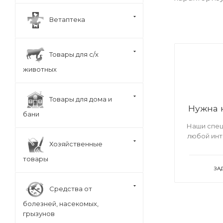
Ветаптека
Товары для с/х
животных
Товары для дома и
Нужна 
бани
Наши спец
любой ин
Хозяйственные
товары
ЗА
Средства от
болезней, насекомых,
грызунов