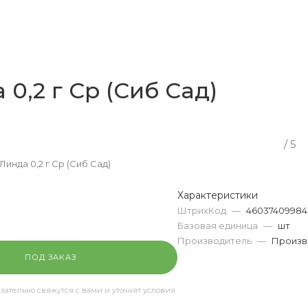
0,2 г Ср (Сиб Сад)
/ 5
инда 0,2 г Ср (Сиб Сад)
Характеристики
ШтрихКод
—
46037409984
Базовая единица
—
шт
Производитель
—
Произв
ПОД ЗАКАЗ
тельно свяжутся с вами и уточнят условия