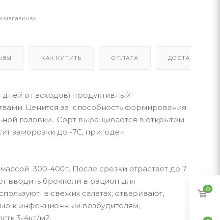
х магазинах
ЫВЫ
КАК КУПИТЬ
ОПЛАТА
ДОСТАВКА
 дней от всходов) продуктивный
твами. Ценится за способность формирования
ьной головки. Сорт выращивается в открытом
ит заморозки до -7С, пригоден
массой 300-400г. После срезки отрастает до 7
т вводить брокколи в рацион для
0
спользуют в свежих салатах, отваривают,
тью к инфекционным возбудителям,
ть 3-4кг/м2.