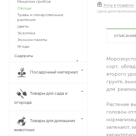
Мицелии грибов
Хочу в подарок
Овощи
Цена действительна
Травы и лекарственные
растения
Цветы
Экзотика
ОПИСАНИ
Эконом пакеты
Ягоды
Сидераты
Морозоусто
сорт, обла
Посадочный материал
второго ур
грунте, вын
для реализ
Товары для сада и
огорода
Растение вы
головок-от
нормализаци
Товары для домашних
запекают, 
животных
характеризу