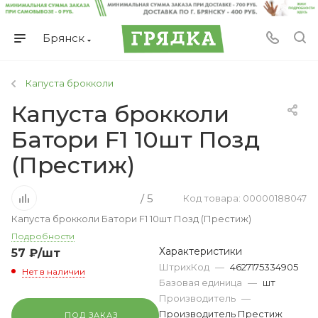
Брянск
Капуста брокколи
Капуста брокколи
Батори F1 10шт Позд
(Престиж)
/ 5
Код товара: 00000188047
Капуста брокколи Батори F1 10шт Позд (Престиж)
Подробности
Характеристики
57
₽
/шт
ШтрихКод
—
4627175334905
Нет в наличии
Базовая единица
—
шт
Производитель
—
Производитель Престиж
ПОД ЗАКАЗ