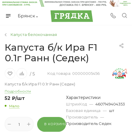
Брянск
Капуста белокочанная
Капуста б/к Ира F1
0.1г Ранн (Седек)
/ 5
Код товара: 00000005456
Капуста б/к Ира F1 0.1г Ранн (Седек)
Подробности
Характеристики
52
₽
/шт
ШтрихКод
—
4607149404353
Мало
Базовая единица
—
шт
Производитель
—
Производитель Седек
В КОРЗИНУ