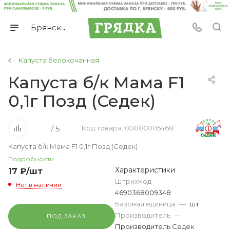
Брянск
Капуста белокочанная
Капуста б/к Мама F1
0,1г Позд (Седек)
/ 5
Код товара: 00000005468
Капуста б/к Мама F1 0,1г Позд (Седек)
Подробности
Характеристики
17
₽
/шт
ШтрихКод
—
Нет в наличии
4690368009348
Базовая единица
—
шт
Производитель
—
ПОД ЗАКАЗ
Производитель Седек