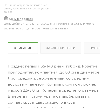
Наши менеджеры обязательно
свяжутся с вами и уточнят условия
заказа
Хочу в подарок
Цена действительна только для интернет-магазина и может
отличаться от цен в розничных магазинах
ОПИСАНИЕ
ХАРАКТЕРИСТИКИ
ПУНКТЫ В
Позднеспелый (135-140 дней) гибрид. Розетка
приподнятая, компактная, до 60 см в диаметре.
Лист средний, серо-зеленый, со средним
восковым налетом. Кочаны округло-плоские,
массой 2,5-3,0 кг. Кочерыга среднего размера.
Внутренняя структура плотная, беловатая,
сочная, хрустящая, сладкого вкуса.