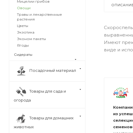
Мицелии грибов
ОПИСАНИ
Овощи
Травы и лекарственные
растения
Цветы
Скороспелый
Экзотика
выравненные
Эконом пакеты
Имеют прек
Ягоды
виде и исп
Сидераты
Посадочный материал
Товары для сада и
огорода
Компани
из успе
Товары для домашних
селекци
семенов
животных