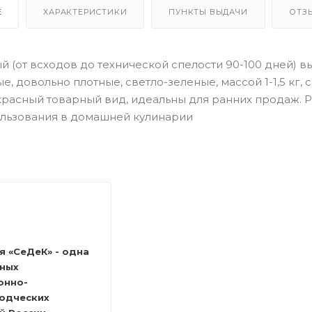
Е
ХАРАКТЕРИСТИКИ
ПУНКТЫ ВЫДАЧИ
ОТЗ
 (от всходов до технической спелости 90-100 дней) 
, довольно плотные, светло-зеленые, массой 1-1,5 кг,
расный товарный вид, идеальны для ранних продаж. 
ользования в домашней кулинарии
я «СеДеК» - одна
шных
онно-
одческих