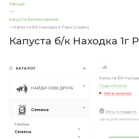
Овощи
—
Капуста белокочанная
—
Капуста б/к Находка 1г Ранн (Седек)
Капуста б/к Находка 1г 
КАТАЛОГ
Капуста б/к Находк
Подробности
НАЙДИ СЕБЕ ДРУГА
Нет в наличии
Семена
Хочу в подарок
Цена действительна
Газоны
Семена