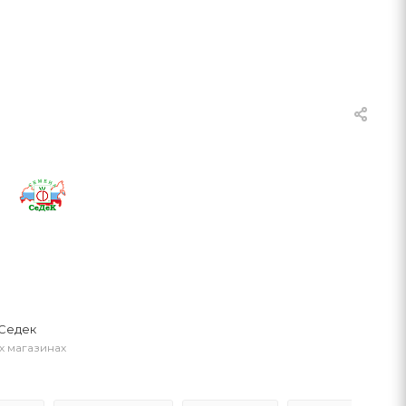
Седек
х магазинах