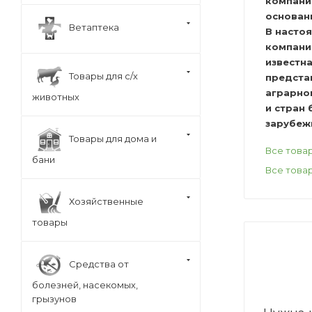
компани
основанн
Ветаптека
В насто
компани
известн
Товары для с/х
предста
аграрно
животных
и стран
зарубеж
Товары для дома и
Все това
бани
Все това
Хозяйственные
товары
Средства от
болезней, насекомых,
грызунов