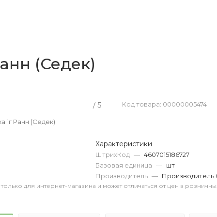
Ранн (Седек)
/ 5
Код товара: 00000005474
а 1г Ранн (Седек)
Характеристики
ШтрихКод
—
4607015186727
Базовая единица
—
шт
Производитель
—
Производитель 
 только для интернет-магазина и может отличаться от цен в розничны