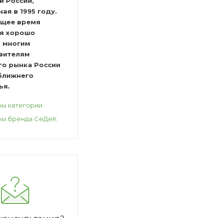
й России,
ая в 1995 году.
ящее время
я хорошо
а многим
вителям
го рынка России
 ближнего
ья.
ры категории
ры бренда СеДеК