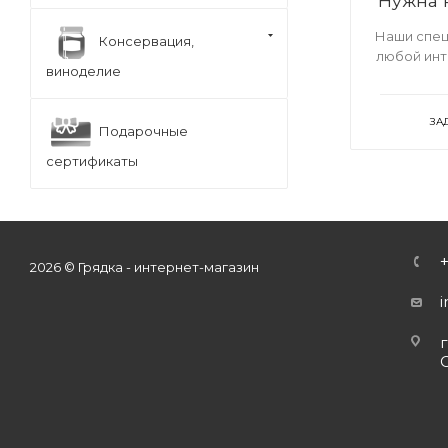
Нужна 
Наши спец
Консервация,
любой ин
виноделие
ЗА
Подарочные
сертификаты
2026 © Грядка - интернет-магазин
г