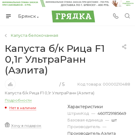
Брянск
Капуста белокочанная
Капуста б/к Рица F1
0,1г УльтраРанн
(Аэлита)
/ 5
Код товара: 00000210488
Капуста б/к Рица F1 0,1г УльтраРанн (Аэлита)
Подробности
Характеристики
Нет в наличии
ШтрихКод
—
4601729185649
Базовая единица
—
шт
Хочу в подарок
Производитель
—
Производитель Аэлита