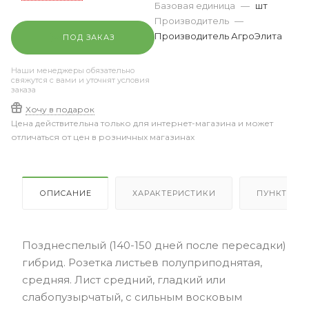
Базовая единица
—
шт
Производитель
—
Производитель АгроЭлита
ПОД ЗАКАЗ
Наши менеджеры обязательно
свяжутся с вами и уточнят условия
заказа
Хочу в подарок
Цена действительна только для интернет-магазина и может
отличаться от цен в розничных магазинах
ОПИСАНИЕ
ХАРАКТЕРИСТИКИ
ПУНКТЫ В
Позднеспелый (140-150 дней после пересадки)
гибрид. Розетка листьев полуприподнятая,
средняя. Лист средний, гладкий или
слабопузырчатый, с сильным восковым