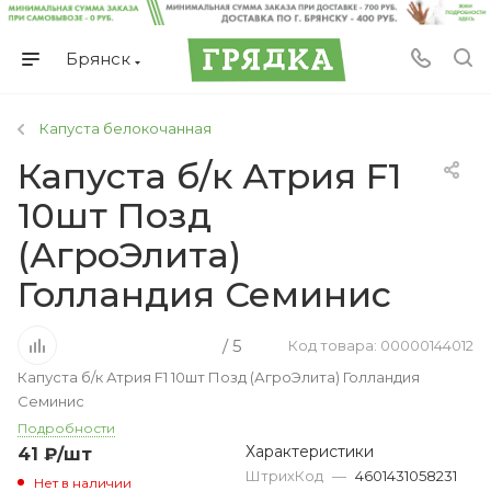
Брянск
Капуста белокочанная
Капуста б/к Атрия F1
10шт Позд
(АгроЭлита)
Голландия Семинис
/ 5
Код товара: 00000144012
Капуста б/к Атрия F1 10шт Позд (АгроЭлита) Голландия
Семинис
Подробности
Характеристики
41
₽
/шт
ШтрихКод
—
4601431058231
Нет в наличии