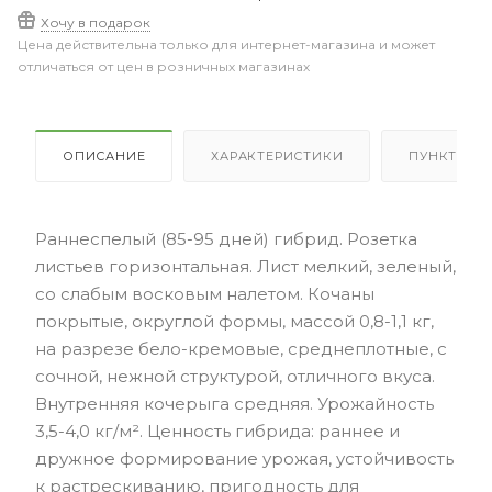
Хочу в подарок
Цена действительна только для интернет-магазина и может
отличаться от цен в розничных магазинах
ОПИСАНИЕ
ХАРАКТЕРИСТИКИ
ПУНКТЫ В
Раннеспелый (85-95 дней) гибрид. Розетка
листьев горизонтальная. Лист мелкий, зеленый,
со слабым восковым налетом. Кочаны
покрытые, округлой формы, массой 0,8-1,1 кг,
на разрезе бело-кремовые, среднеплотные, с
сочной, нежной структурой, отличного вкуса.
Внутренняя кочерыга средняя. Урожайность
3,5-4,0 кг/м². Ценность гибрида: раннее и
дружное формирование урожая, устойчивость
к растрескиванию, пригодность для