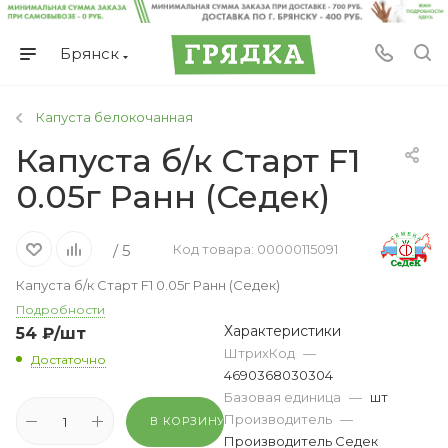
Брянск
Капуста белокочанная
Капуста б/к Старт F1
0.05г Ранн (Седек)
/ 5
Код товара: 00000115091
Капуста б/к Старт F1 0.05г Ранн (Седек)
Подробности
Характеристики
54
₽
/шт
ШтрихКод
—
Достаточно
4690368030304
Базовая единица
—
шт
Производитель
—
В КОРЗИНУ
Производитель Седек