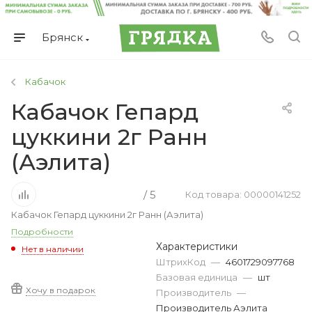
Брянск
Кабачок
Кабачок Гепард
цуккини 2г Ранн
(Аэлита)
/ 5
Код товара: 00000141252
Кабачок Гепард цуккини 2г Ранн (Аэлита)
Подробности
Характеристики
Нет в наличии
ШтрихКод
—
4601729097768
Базовая единица
—
шт
Хочу в подарок
Производитель
—
Производитель Аэлита