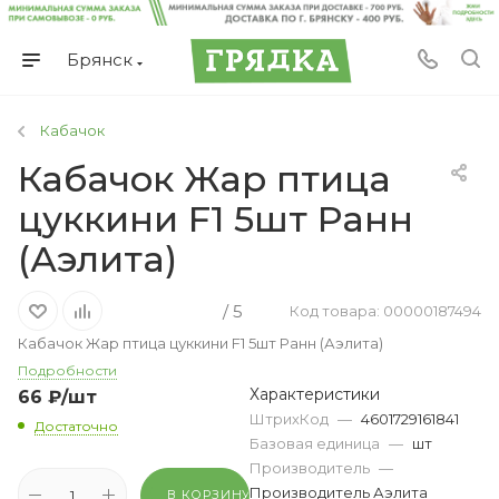
Брянск
Кабачок
Кабачок Жар птица
цуккини F1 5шт Ранн
(Аэлита)
/ 5
Код товара: 00000187494
Кабачок Жар птица цуккини F1 5шт Ранн (Аэлита)
Подробности
Характеристики
66
₽
/шт
ШтрихКод
—
4601729161841
Достаточно
Базовая единица
—
шт
Производитель
—
Производитель Аэлита
В КОРЗИНУ