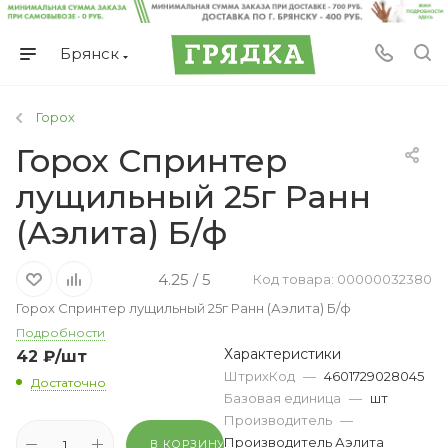
Брянск
Горох
Горох Спринтер
лущильный 25г Ранн
(Аэлита) Б/ф
4.25 / 5
Код товара: 00000032380
Горох Спринтер лущильный 25г Ранн (Аэлита) Б/ф
Подробности
Характеристики
42
₽
/шт
ШтрихКод
—
4601729028045
Достаточно
Базовая единица
—
шт
Производитель
—
Производитель Аэлита
В КОРЗИНУ