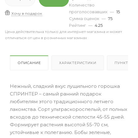
Количество
проголосовавших
—
15
Хочу в подарок
Сумма оценок
—
75
Рейтинг
—
4.25
Цена действительна только для интернет-магазина и может
отличаться от цен в розничных магазинах
ОПИСАНИЕ
ХАРАКТЕРИСТИКИ
ПУНКТЫ В
Нежный, сладкий вкус лущильного горошка
СПРИНТЕР – самый ранний подарок
любителям этого традиционного летнего
лакомства. Сорт ультраскороспелый, от полных
всходов до технической спелости 45-55 дней.
Формирует растения высотой 55-70 см,
устойчивые к полеганию. Бобы зеленые,