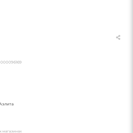
0000096169
Аэлита
х магазинах