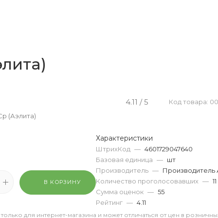
элита)
4.11 / 5
Код товара: 0
Ср (Аэлита)
Характеристики
ШтрихКод
—
4601729047640
Базовая единица
—
шт
Производитель
—
Производитель 
Количество проголосовавших
—
11
В КОРЗИНУ
Сумма оценок
—
55
Рейтинг
—
4.11
 только для интернет-магазина и может отличаться от цен в розничны