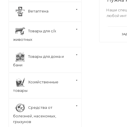
Наши спец
Ветаптека
любой ин
Товары для с/х
ЗА
животных
Товары для дома и
бани
Хозяйственные
товары
Средства от
болезней, насекомых,
грызунов