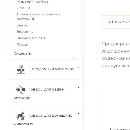
Мицелии грибов
Овощи
Травы и лекарственные
растения
ОПИСАНИ
Цветы
Экзотика
Эконом пакеты
Среднеранни
Ягоды
защищенном 
Сидераты
содержание
переувлажне
Посадочный материал
Товары для сада и
огорода
Товары для домашних
животных
Нужна 