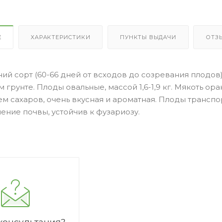
Е
ХАРАКТЕРИСТИКИ
ПУНКТЫ ВЫДАЧИ
ОТЗ
й сорт (60-66 дней от всходов до созревания плодов
грунте. Плоды овальные, массой 1,6-1,9 кг. Мякоть ора
м сахаров, очень вкусная и ароматная. Плоды трансп
ние почвы, устойчив к фузариозу.
консультация?