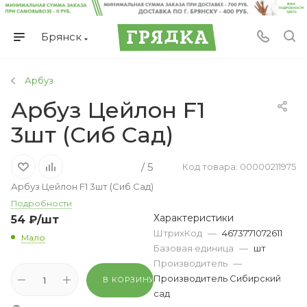
Брянск
Арбуз
Арбуз Цейлон F1
3шт (Сиб Сад)
/ 5
Код товара: 00000211975
Арбуз Цейлон F1 3шт (Сиб Сад)
Подробности
Характеристики
54
₽
/шт
ШтрихКод
—
4673771072611
Мало
Базовая единица
—
шт
Производитель
—
Производитель Сибирский
В КОРЗИНУ
сад