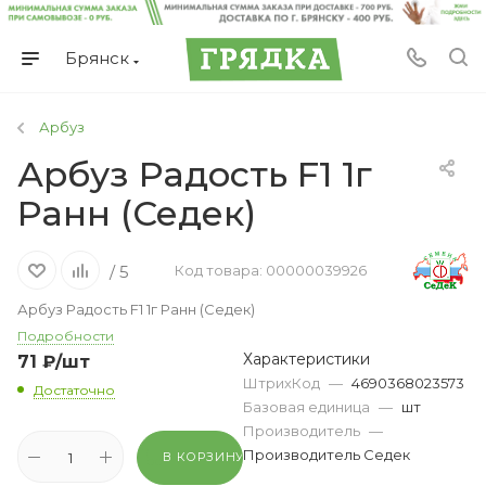
Брянск
Арбуз
Арбуз Радость F1 1г
Ранн (Седек)
/ 5
Код товара: 00000039926
Арбуз Радость F1 1г Ранн (Седек)
Подробности
Характеристики
71
₽
/шт
ШтрихКод
—
4690368023573
Достаточно
Базовая единица
—
шт
Производитель
—
Производитель Седек
В КОРЗИНУ