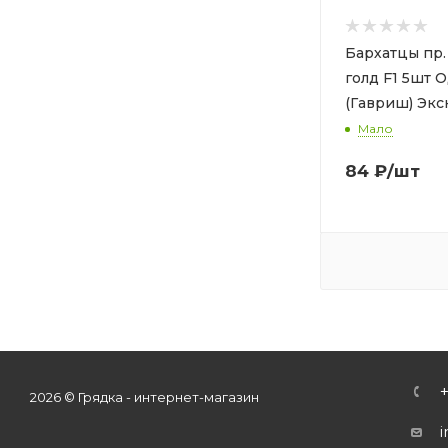
Бархатцы пр
голд F1 5шт 
(Гавриш) Эк
Мало
84
₽
/шт
2026 © Грядка - интернет-магазин