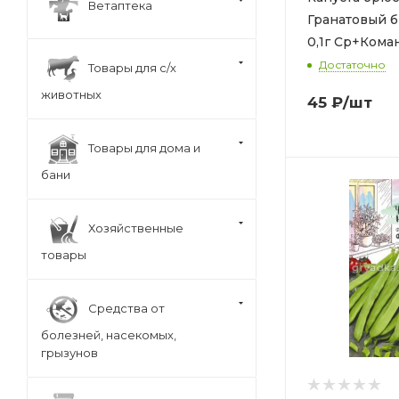
Ветаптека
Гранатовый б
0,1г Ср+Коман
Позд (Гавриш
Достаточно
Товары для с/х
животных
45
₽
/шт
Товары для дома и
бани
Хозяйственные
товары
Средства от
болезней, насекомых,
грызунов