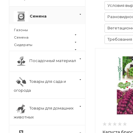
Условия вы
Семена
Разновиднос
Вегетационн
Газоны
Семена
Требования 
Сидераты
Посадочный материал
Товары для сада и
огорода
Товары для домашних
животных
Капуста брюс