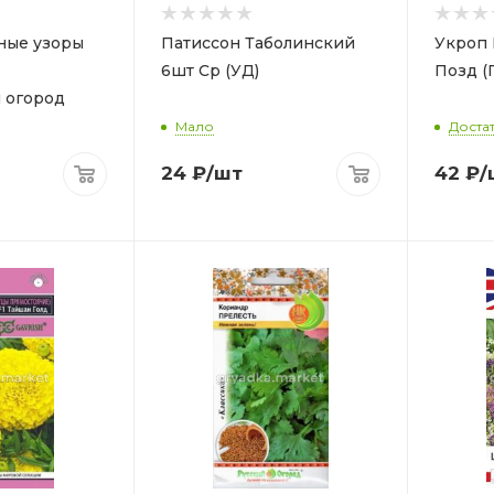
ные узоры
Патиссон Таболинский
Укроп 
6шт Ср (УД)
Позд (
 огород
Мало
Доста
24
₽
/шт
42
₽
/