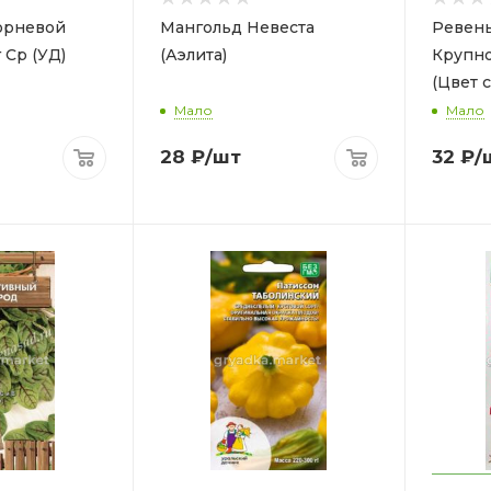
орневой
Мангольд Невеста
Ревен
 Ср (УД)
(Аэлита)
Крупно
(Цвет с
Мало
Мало
28
₽
/шт
32
₽
/