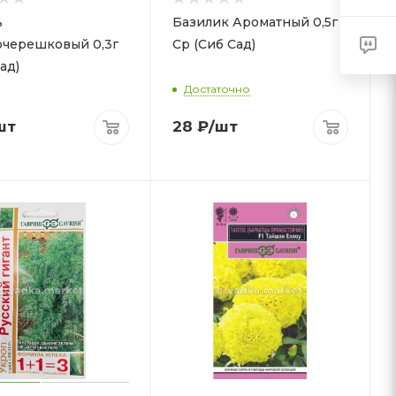
ь
Базилик Ароматный 0,5г
черешковый 0,3г
Ср (Сиб Сад)
ад)
Достаточно
шт
28
₽
/шт