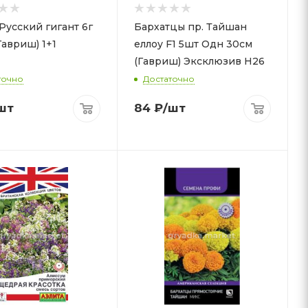
Русский гигант 6г
Бархатцы пр. Тайшан
Гавриш) 1+1
еллоу F1 5шт Одн 30см
(Гавриш) Эксклюзив Н26
точно
Достаточно
шт
84
₽
/шт