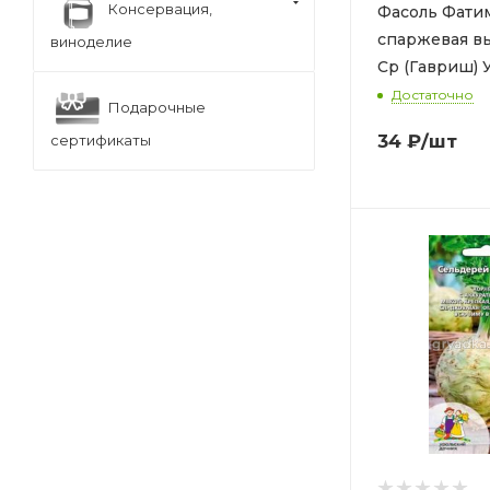
Консервация,
Фасоль Фатим
спаржевая в
виноделие
Ср (Гавриш) 
окне
Достаточно
Подарочные
34
₽
/шт
сертификаты