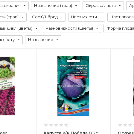
ращивания
Назначение (трав)
Окраска листа
Ар
ти (трав)
Сорт\Гибрид
Цвет мякоти
Цвет плода
ый цикл (цветы)
Разновидности (цветы)
Форма плод
к свету
Назначение
сел.
Капуста к/к Победа 0.2г
Огурец