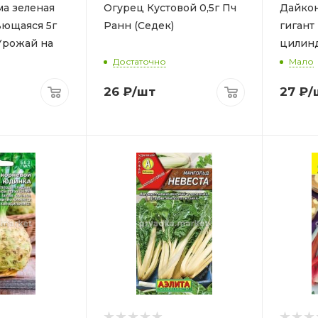
а зеленая
Огурец Кустовой 0,5г Пч
Дайко
ьющаяся 5г
Ранн (Седек)
гигант 
Урожай на
цилинд
(УД)
Достаточно
Мало
26
₽
/шт
27
₽
/