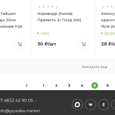
. Тайшан
Кориандр (Кинза)
Алисс
Одн 30см
Прелесть 2г Позд (НК)
красот
склюзив Н26
15см (А
Мало
Доста
30
₽
/шт
28
₽
/
ПОКАЗАТЬ ЕЩЕ
1
2
3
4
5
6
+7 4832 42 90 05
info@gryadka.market