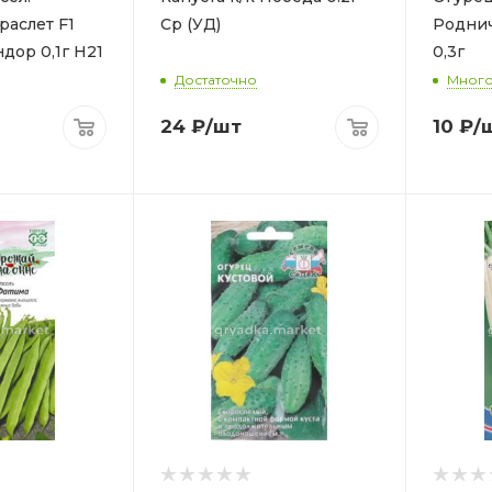
раслет F1
Ср (УД)
Роднич
дор 0,1г Н21
0,3г
) Дуэт
Достаточно
Мног
24
₽
/шт
10
₽
/