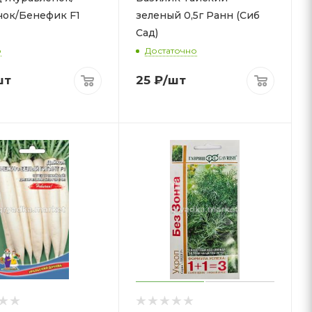
ок/Бенефик F1
зеленый 0,5г Ранн (Сиб
Сад)
о
Достаточно
шт
25
₽
/шт