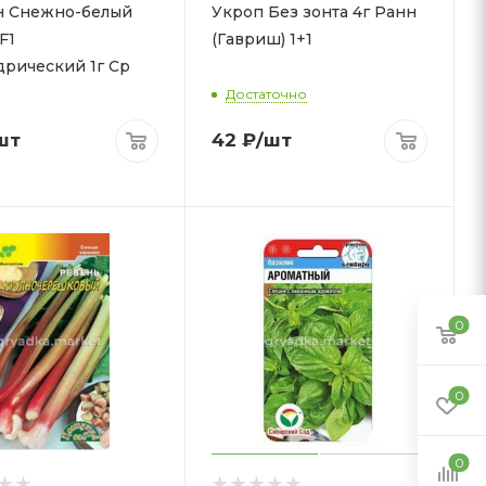
н Снежно-белый
Укроп Без зонта 4г Ранн
F1
(Гавриш) 1+1
рический 1г Ср
Достаточно
шт
42
₽
/шт
0
0
0