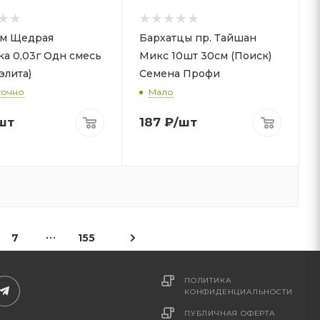
ум Щедрая
Бархатцы пр. Тайшан
ка 0,03г Одн смесь
Микс 10шт 30см (Поиск)
элита)
Семена Профи
точно
Мало
шт
187
₽
/шт
7
155
ПОЛИТИКА
КОНФИДЕНЦИАЛЬНОСТИ
ПУБЛИЧНАЯ ОФЕРТА