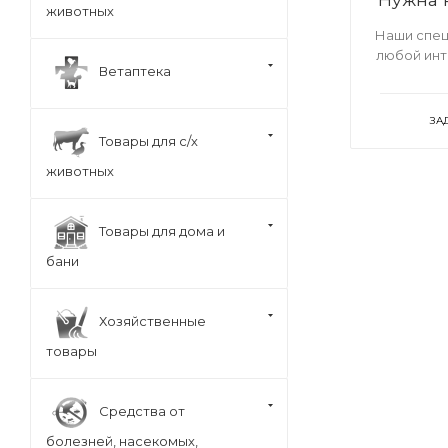
животных
Наши спец
любой ин
Ветаптека
ЗА
Товары для с/х
животных
Товары для дома и
бани
Хозяйственные
товары
Средства от
болезней, насекомых,