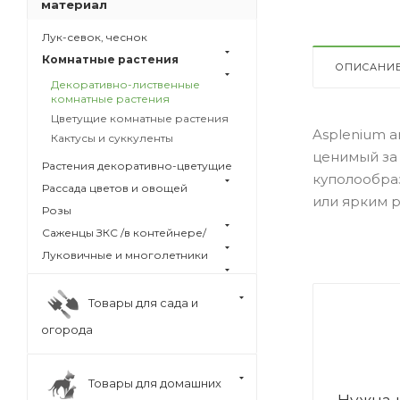
материал
Лук-севок, чеснок
Комнатные растения
ОПИСАНИ
Декоративно-лиственные
комнатные растения
Цветущие комнатные растения
Asplenium a
Кактусы и суккуленты
ценимый за 
Растения декоративно-цветущие
куполообраз
Рассада цветов и овощей
или ярким 
Розы
Саженцы ЗКС /в контейнере/
Луковичные и многолетники
Товары для сада и
огорода
Товары для домашних
Нужна 