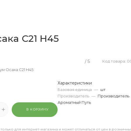
ака С21 H45
/ 5
Код товара: 0
ум Осака С21 H45
Характеристики
Базовая единица
—
шт
Производитель
—
Производитель
Ароматный Путь
В КОРЗИНУ
 только для интернет-магазина и может отличаться от цен в розничны