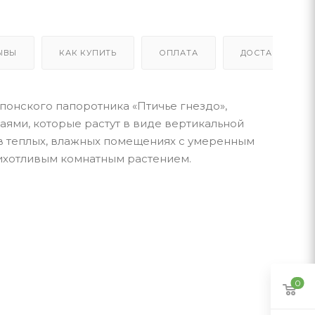
ЫВЫ
КАК КУПИТЬ
ОПЛАТА
ДОСТАВКА
японского папоротника «Птичье гнездо»,
аями, которые растут в виде вертикальной
т в теплых, влажных помещениях с умеренным
рихотливым комнатным растением.
0