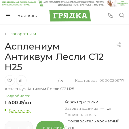
Брянск
папоротники
Асплениум
Антиквум Лесли С12
H25
/ 5
Код товара: 00000209177
Асплениум Антиквум Лесли С12 H25
Подробности
Характеристики
1 400
₽
/шт
Базовая единица
—
шт
Достаточно
Производитель
—
Производитель Ароматный
Путь
В КОРЗИНУ