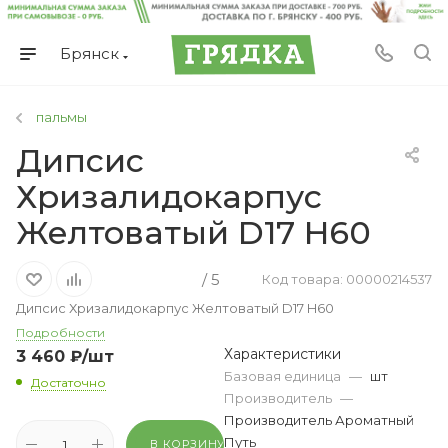
Брянск
пальмы
Дипсис
Хризалидокарпус
Желтоватый D17 H60
/ 5
Код товара: 00000214537
Дипсис Хризалидокарпус Желтоватый D17 H60
Подробности
Характеристики
3 460
₽
/шт
Базовая единица
—
шт
Достаточно
Производитель
—
Производитель Ароматный
Путь
В КОРЗИНУ