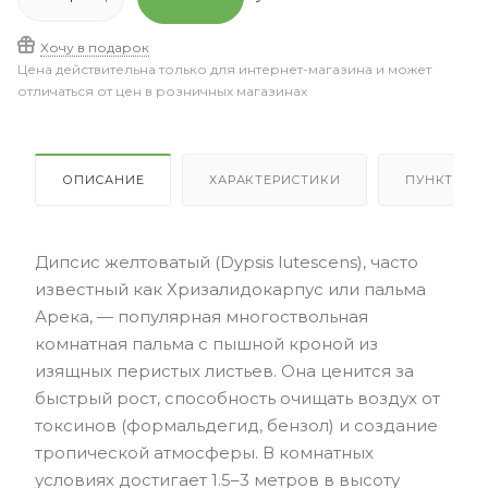
Хочу в подарок
Цена действительна только для интернет-магазина и может
отличаться от цен в розничных магазинах
ОПИСАНИЕ
ХАРАКТЕРИСТИКИ
ПУНКТЫ В
Дипсис желтоватый (Dypsis lutescens), часто
известный как Хризалидокарпус или пальма
Арека, — популярная многоствольная
комнатная пальма с пышной кроной из
изящных перистых листьев. Она ценится за
быстрый рост, способность очищать воздух от
токсинов (формальдегид, бензол) и создание
тропической атмосферы. В комнатных
условиях достигает 1.5–3 метров в высоту