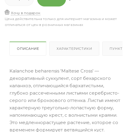
Хочу в подарок
Цена действительна только для интернет-магазина и может
отличаться от цен в розничных магазинах
ОПИСАНИЕ
ХАРАКТЕРИСТИКИ
ПУНКТЫ В
Kalanchoe beharensis 'Maltese Cross' —
декоративный суккулент, сорт бехарского
каланхоэ, отличающийся бархатистыми,
глубоко рассеченными листьями серебристо-
серого или бронзового оттенка. Листья имеют
характерную треугольно-лопастную форму,
напоминающую крест, с волнистыми краями.
Это медленнорастущее растение, которое со
временем формирует ветвящийся куст.