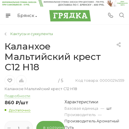
Брянск
Кактусы и суккуленты
Каланхое
Мальтийский крест
С12 Н18
/ 5
Код товара: 00000214559
Каланхое Мальтийский крест С12 Н18
Подробности
Характеристики
860
₽
/шт
Базовая единица
—
шт
Достаточно
Производитель
—
Производитель Ароматный
Путь
В КОРЗИНУ