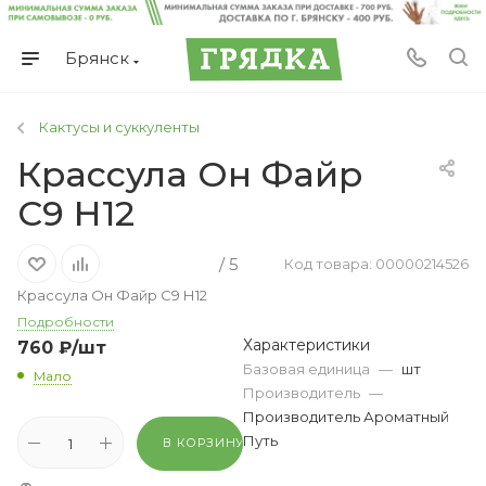
Брянск
Кактусы и суккуленты
Крассула Он Файр
С9 Н12
/ 5
Код товара: 00000214526
Крассула Он Файр С9 Н12
Подробности
Характеристики
760
₽
/шт
Базовая единица
—
шт
Мало
Производитель
—
Производитель Ароматный
Путь
В КОРЗИНУ