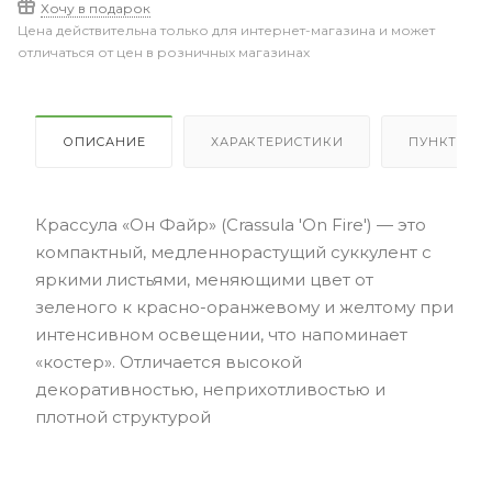
Хочу в подарок
Цена действительна только для интернет-магазина и может
отличаться от цен в розничных магазинах
ОПИСАНИЕ
ХАРАКТЕРИСТИКИ
ПУНКТЫ В
Крассула «Он Файр» (Crassula 'On Fire') — это
компактный, медленнорастущий суккулент с
яркими листьями, меняющими цвет от
зеленого к красно-оранжевому и желтому при
интенсивном освещении, что напоминает
«костер». Отличается высокой
декоративностью, неприхотливостью и
плотной структурой