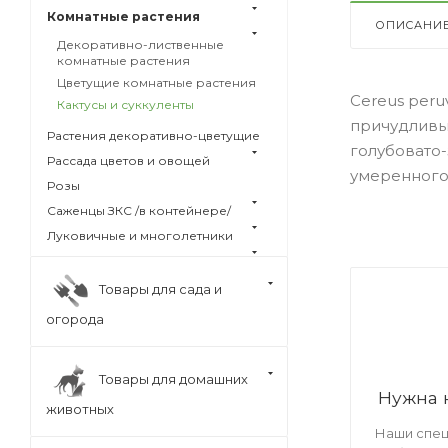
Комнатные растения
ОПИСАНИ
Декоративно-лиственные
комнатные растения
Цветущие комнатные растения
Cereus peru
Кактусы и суккуленты
причудливы
Растения декоративно-цветущие
голубовато-
Рассада цветов и овощей
умеренного 
Розы
Саженцы ЗКС /в контейнере/
Луковичные и многолетники
Товары для сада и
огорода
Товары для домашних
Нужна 
животных
Наши спец