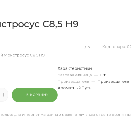
стросус С8,5 Н9
/ 5
Код товара: 0
й Монстросус С8,5 Н9
Характеристики
Базовая единица
—
шт
Производитель
—
Производитель
Ароматный Путь
В КОРЗИНУ
 только для интернет-магазина и может отличаться от цен в розничны